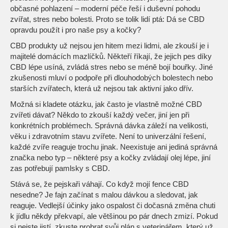
občasné pohlazení – moderní péče řeší i duševní pohodu
zvířat, stres nebo bolesti. Proto se tolik lidí ptá: Dá se CBD
opravdu použít i pro naše psy a kočky?
CBD produkty už nejsou jen hitem mezi lidmi, ale zkouší je i
majitelé domácích mazlíčků. Někteří říkají, že jejich pes díky
CBD lépe usíná, zvládá stres nebo se méně bojí bouřky. Jiné
zkušenosti mluví o podpoře při dlouhodobých bolestech nebo
starších zvířatech, která už nejsou tak aktivní jako dřív.
Možná si kladete otázku, jak často je vlastně možné CBD
zvířeti dávat? Někdo to zkouší každý večer, jiní jen při
konkrétních problémech. Správná dávka záleží na velikosti,
věku i zdravotním stavu zvířete. Není to univerzální řešení,
každé zvíře reaguje trochu jinak. Neexistuje ani jediná správná
značka nebo typ – některé psy a kočky zvládají olej lépe, jiní
zas potřebují pamlsky s CBD.
Stává se, že pejskaři váhají. Co když mojí fence CBD
nesedne? Je fajn začínat s malou dávkou a sledovat, jak
reaguje. Vedlejší účinky jako ospalost či dočasná změna chuti
k jídlu někdy překvapí, ale většinou po pár dnech zmizí. Pokud
si nejste jistí, zkuste probrat svůj plán s veterinářem, který už