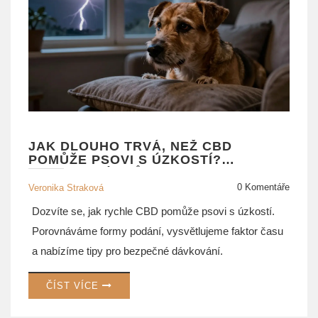
JAK DLOUHO TRVÁ, NEŽ CBD
POMŮŽE PSOVI S ÚZKOSTÍ?
KOMPLETNÍ PRŮVODCE
0 Komentáře
Veronika Straková
Dozvíte se, jak rychle CBD pomůže psovi s úzkostí.
Porovnáváme formy podání, vysvětlujeme faktor času
a nabízíme tipy pro bezpečné dávkování.
ČÍST VÍCE