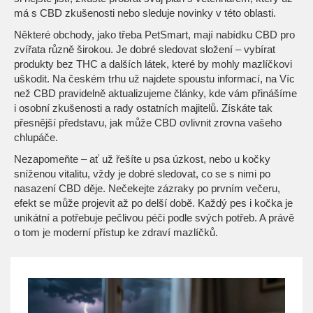
má s CBD zkušenosti nebo sleduje novinky v této oblasti.
Některé obchody, jako třeba PetSmart, mají nabídku CBD pro
zvířata různě širokou. Je dobré sledovat složení – vybírat
produkty bez THC a dalších látek, které by mohly mazlíčkovi
uškodit. Na českém trhu už najdete spoustu informací, na Víc
než CBD pravidelně aktualizujeme články, kde vám přinášíme
i osobní zkušenosti a rady ostatních majitelů. Získáte tak
přesnější představu, jak může CBD ovlivnit zrovna vašeho
chlupáče.
Nezapomeňte – ať už řešíte u psa úzkost, nebo u kočky
sníženou vitalitu, vždy je dobré sledovat, co se s nimi po
nasazení CBD děje. Nečekejte zázraky po prvním večeru,
efekt se může projevit až po delší době. Každý pes i kočka je
unikátní a potřebuje pečlivou péči podle svých potřeb. A právě
o tom je moderní přístup ke zdraví mazlíčků.