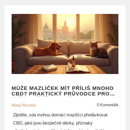
MŮŽE MAZLÍČEK MÍT PŘÍLIŠ MNOHO
CBD? PRAKTICKÝ PRŮVODCE PRO
PSÍ A KOČIČÍ ZDRAVÍ
0 Komentáře
Matej Novotný
Zjistěte, zda mohou domácí mazlíčci předávkovat
CBD, jaké jsou bezpečné dávky, příznaky