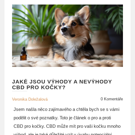
JAKÉ JSOU VÝHODY A NEVÝHODY
CBD PRO KOČKY?
0 Komentáře
Veronika Doležalová
Jsem našla něco zajímavého a chtěla bych se s vámi
podělit o své poznatky. Toto je článek o pro a proti
CBD pro kočky. CBD může mít pro vaši kočku mnoho
výhod, ale je také důležité vzít v úvahu potenciální