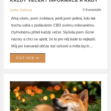
KAŽDÝ VEČER? INFORMACE A RADY
0 Komentáře
Lenka Ježková
Ahoj všem, jsem zvědavá, jestli jsem jediná, kdo tak
trochu váhá s podáváním CBD svému milovanému
čtyřnohému příteli každý večer. Slyšela jsem různé
názory a chci se ujistit, že to pro něj bude to nejlepší.
Můj psí kamarád občas trpí úzkostí a měla bych
radost, kdyby mu CBD pomohlo lépe usínat. Prý CBD
ČÍST VÍCE
podporuje celkovou pohodu, ale je důležité znát
správné dávkování a potenciální vedlejší účinky. Na
tomto místě můžete najít spoustu užitečných informací
a osobních zkušeností, které vám mohou pomoci se
rozhodnout, jestli je denní podávání CBD vašemu
psímu kamarádovi ta správná cesta.