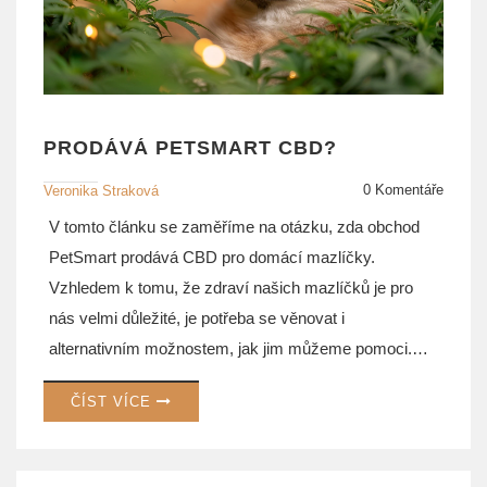
PRODÁVÁ PETSMART CBD?
0 Komentáře
Veronika Straková
V tomto článku se zaměříme na otázku, zda obchod
PetSmart prodává CBD pro domácí mazlíčky.
Vzhledem k tomu, že zdraví našich mazlíčků je pro
nás velmi důležité, je potřeba se věnovat i
alternativním možnostem, jak jim můžeme pomoci.
CBD je jednou z nich. Pokud hledáte odpověď na
ČÍST VÍCE
otázku, zda je možné koupit CBD pro vašeho
mazlíčka v obchodě PetSmart, jste tady na správném
místě. Přečtěte si náš článek a zjistěte více.