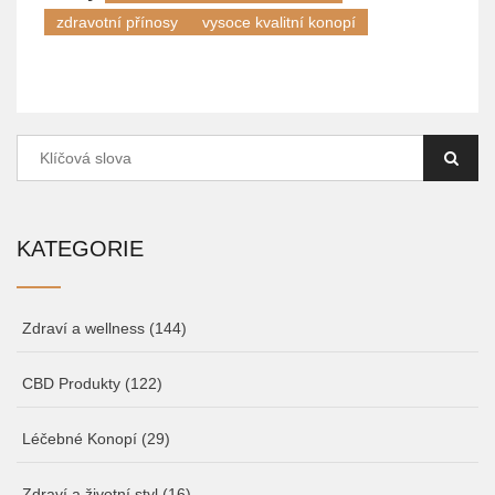
zdravotní přínosy
vysoce kvalitní konopí
KATEGORIE
Zdraví a wellness
(144)
CBD Produkty
(122)
Léčebné Konopí
(29)
Zdraví a životní styl
(16)