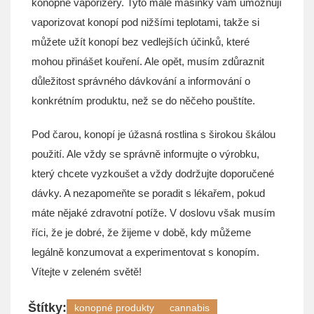
konopné vaporizéry. Tyto malé mašinky vám umožňují
vaporizovat konopí pod nižšími teplotami, takže si
můžete užít konopí bez vedlejších účinků, které
mohou přinášet kouření. Ale opět, musím zdůraznit
důležitost správného dávkování a informování o
konkrétním produktu, než se do něčeho pouštíte.
Pod čarou, konopí je úžasná rostlina s širokou škálou
použití. Ale vždy se správně informujte o výrobku,
který chcete vyzkoušet a vždy dodržujte doporučené
dávky. A nezapomeňte se poradit s lékařem, pokud
máte nějaké zdravotní potíže. V doslovu však musím
říci, že je dobré, že žijeme v době, kdy můžeme
legálně konzumovat a experimentovat s konopím.
Vítejte v zeleném světě!
Štítky:
konopné produkty
cannabis