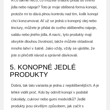
A co takhle něco, co můžete snadno přidat do svého
jídla nebo nápoje? Toto je moje oblíbená forma konopí,
protože mi to dává plnou kontrolu nad tím, kolik konopí
chci konzumovat. Ať už se jedná o konopný olej nebo
tinctury, můžete je přidat do svého oblíbeného nápoje,
salátu nebo jiného jídla. A navíc, tyto produkty mají
obvykle dlouhou životnost, takže můžete skladovat
mnoho lahví v šatně. Jako vždy, vždy se ujistěte, že
jste si přečetli návod a správně dávkovali.
5. KONOPNÉ JEDLÉ
PRODUKTY
Dobrá, tak tato varianta je jedna z nejoblíbenějších. A je
lehké vidět proč. Kdo by odmítl konopí v podobě
čokolády, cukroví nebo gumi medvídků? Jedlé
produkty jsou skvělým způsobem, jak začít s