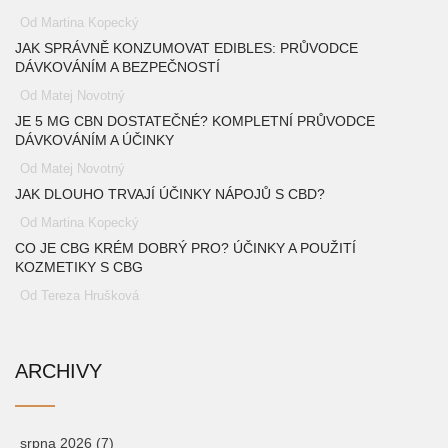
Od Martina Kopecký
JAK SPRÁVNĚ KONZUMOVAT EDIBLES: PRŮVODCE
DÁVKOVÁNÍM A BEZPEČNOSTÍ
Od Matej Novotný
JE 5 MG CBN DOSTATEČNÉ? KOMPLETNÍ PRŮVODCE
DÁVKOVÁNÍM A ÚČINKY
Od Matej Novotný
JAK DLOUHO TRVAJÍ ÚČINKY NÁPOJŮ S CBD?
Od Martina Kopecký
CO JE CBG KRÉM DOBRÝ PRO? ÚČINKY A POUŽITÍ
KOZMETIKY S CBG
Od Tereza Hrušková
ARCHIVY
srpna 2026
(7)