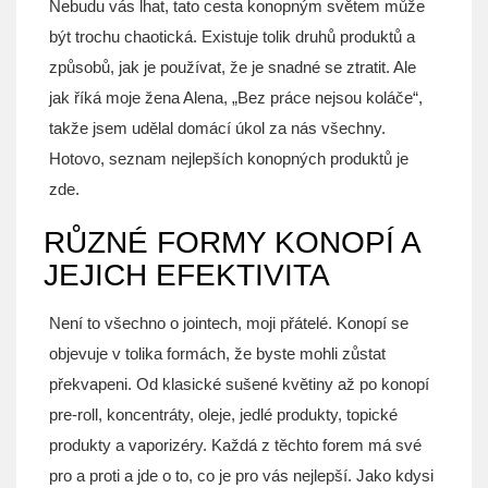
Nebudu vás lhat, tato cesta konopným světem může
být trochu chaotická. Existuje tolik druhů produktů a
způsobů, jak je používat, že je snadné se ztratit. Ale
jak říká moje žena Alena, „Bez práce nejsou koláče“,
takže jsem udělal domácí úkol za nás všechny.
Hotovo, seznam nejlepších konopných produktů je
zde.
RŮZNÉ FORMY KONOPÍ A
JEJICH EFEKTIVITA
Není to všechno o jointech, moji přátelé. Konopí se
objevuje v tolika formách, že byste mohli zůstat
překvapeni. Od klasické sušené květiny až po konopí
pre-roll, koncentráty, oleje, jedlé produkty, topické
produkty a vaporizéry. Každá z těchto forem má své
pro a proti a jde o to, co je pro vás nejlepší. Jako kdysi